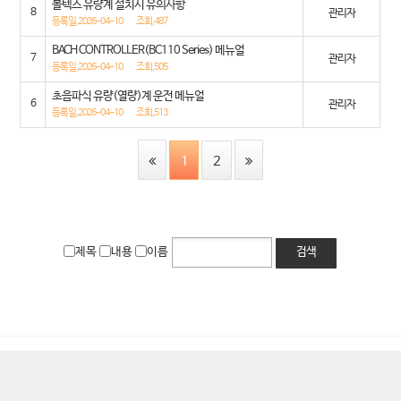
볼텍스 유량계 설치시 유의사항
8
관리자
등록일,2026-04-10
조회,487
BACH CONTROLLER(BC110 Series) 메뉴얼
7
관리자
등록일,2026-04-10
조회,505
초음파식 유량(열량)계 운전 메뉴얼
6
관리자
등록일,2026-04-10
조회,513
1
2
제목
내용
이름
검색